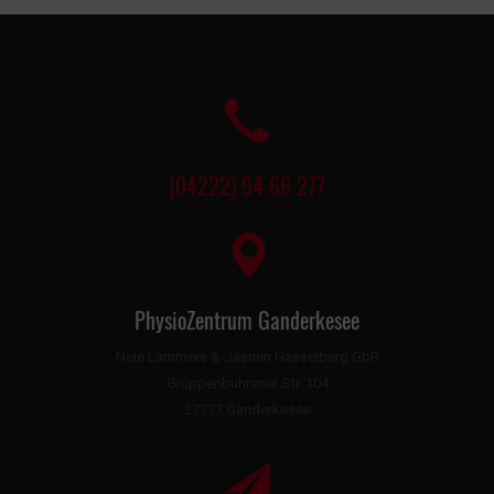
(04222) 94 66 277
PhysioZentrum Ganderkesee
Nele Lammers & Jasmin Hasselberg GbR
Grüppenbührener Str. 104
27777 Ganderkesee