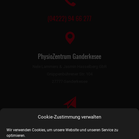
(04222) 94 66 277
PhysioZentrum Ganderkesee
Nele Lammers & Jasmin Hasselberg GbR
Grüppenbührener Str. 104
27777 Ganderkesee
Cookie-Zustimmung verwalten
info@physiozentrum-ganderkesee.de
Wir verwenden Cookies, um unsere Website und unseren Service zu
optimieren.