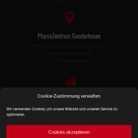
PhysioZentrum Ganderkesee
Nele Lammers & Jasmin Hasselberg GbR
Grüppenbührener Str. 104
27777 Ganderkesee
Cookie-Zustimmung verwalten
info@physiozentrum-ganderkesee.de
Wir verwenden Cookies, um unsere Website und unseren Service zu
optimieren.
Cookies akzeptieren